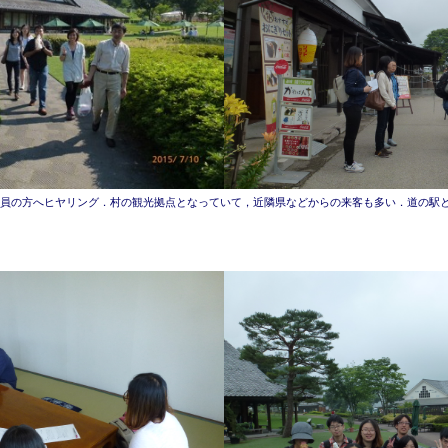
員の方へヒヤリング．村の観光拠点となっていて，近隣県などからの来客も多い．道の駅