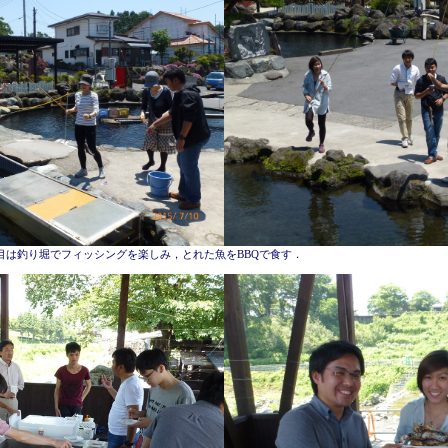
目は釣り堀でフィッシングを楽しみ，とれた魚をBBQで食す．