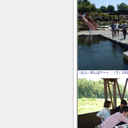
（左上）田んぼアート．（下）2日