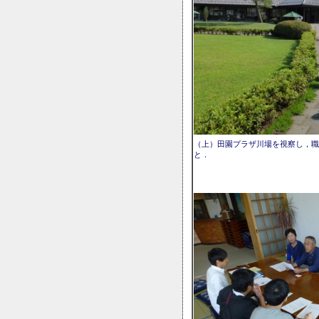
（上）田園プラザ川場を視察し，職
と．