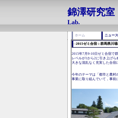
錦澤研究
Lab.
ホーム
ニュー
2015ゼミ合宿：群馬県川場
2015年7月9-10日ゼミ
レベルが1から2に引き上げ
大きな混乱なく充実した合宿
今年のテーマは「都市と農村
事業に取り組んでいて，事前