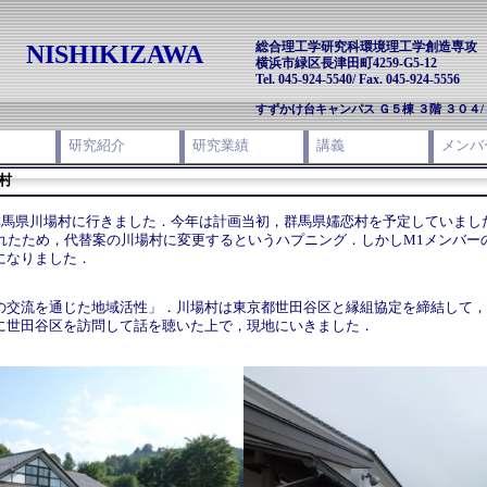
室
NISHIKIZAWA
総合理工学研究科環境理工学創造専攻
横浜市緑区長津田町4259-G5-12
Tel. 045-924-5540/ Fax. 045-924-5556
すずかけ台キャンパス Ｇ５棟 ３階 ３０４
ス
研究紹介
研究業績
講義
メンバ
村
合宿で群馬県川場村に行きました．今年は計画当初，群馬県嬬恋村を予定していま
られたため，代替案の川場村に変更するというハプニング．しかしM1メンバー
になりました．
の交流を通じた地域活性」．川場村は東京都世田谷区と縁組協定を締結して，
に世田谷区を訪問して話を聴いた上で，現地にいきました．