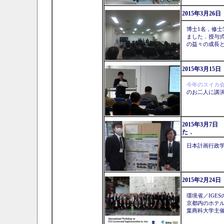
2015年3月2
博士1名，修士
ました．授与
の益々の成長
2015年3月
今年のスイカ
のお二人に講
2015年3月
た．
日本計画行政
2015年2月
環境省／IGE
京都内のホテ
葉商科大学主