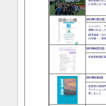
毎年恒例のゼ
た合宿となり
2015年7月25
インパクト・
掲載されまし
錦澤滋雄（20
の示唆―，環境と公
2015年6月25
気候変動適応
2015年6月6日
琵琶湖の環境
ワークショッ
筆しました．