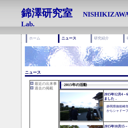
錦澤研究室
NISHIKIZAW
Lab.
ホーム
ニュース
研究紹介
ニュース
最近の出来事
2015年の活動
過去の掲載
2015年12月4
ました．
静岡県御前崎市
からシャドー
2015年10月1