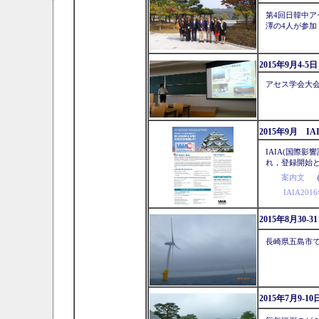
第4回日韓中ア
澤の4人が参加
2015年9月4-
アセス学会大
2015年9月 I
IAIA(国際
れ，登録開始と
案内文
（
IAIA20
2015年8月30-
長崎県五島市
2015年7月9-1